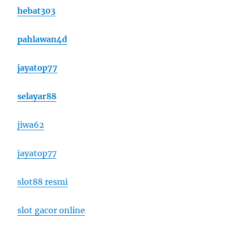
hebat303
pahlawan4d
jayatop77
selayar88
jiwa62
jayatop77
slot88 resmi
slot gacor online