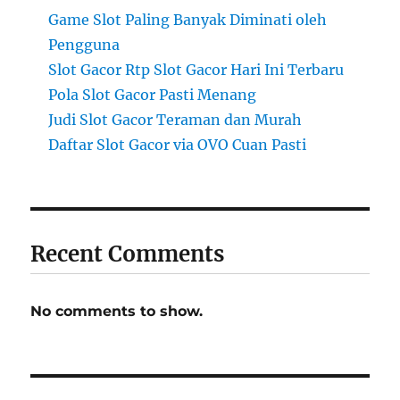
Game Slot Paling Banyak Diminati oleh
Pengguna
Slot Gacor Rtp Slot Gacor Hari Ini Terbaru
Pola Slot Gacor Pasti Menang
Judi Slot Gacor Teraman dan Murah
Daftar Slot Gacor via OVO Cuan Pasti
Recent Comments
No comments to show.