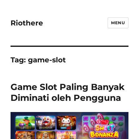
Riothere
MENU
Tag:
game-slot
Game Slot Paling Banyak
Diminati oleh Pengguna