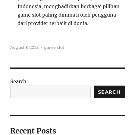
Indonesia, menghadirkan berbagai pilihan
game slot paling diminati oleh pengguna
dari provider terbaik di dunia.
Posted
Tags
August 8, 2025
game-slot
on
Search
SEARCH
Recent Posts