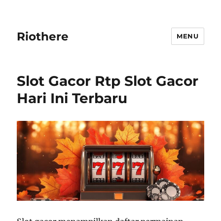
Riothere
MENU
Slot Gacor Rtp Slot Gacor
Hari Ini Terbaru