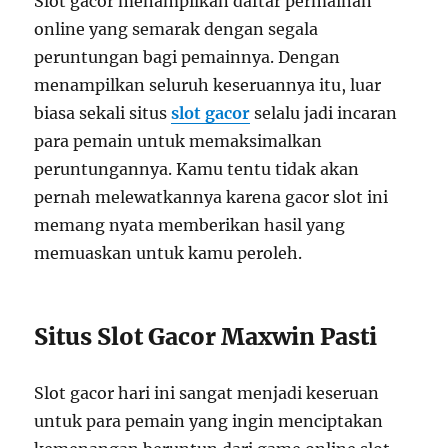
Slot gacor menampilkan daftar permainan
online yang semarak dengan segala
peruntungan bagi pemainnya. Dengan
menampilkan seluruh keseruannya itu, luar
biasa sekali situs
slot gacor
selalu jadi incaran
para pemain untuk memaksimalkan
peruntungannya. Kamu tentu tidak akan
pernah melewatkannya karena gacor slot ini
memang nyata memberikan hasil yang
memuaskan untuk kamu peroleh.
Situs Slot Gacor Maxwin Pasti
Slot gacor hari ini sangat menjadi keseruan
untuk para pemain yang ingin menciptakan