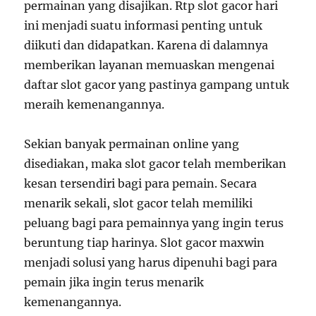
permainan yang disajikan. Rtp slot gacor hari
ini menjadi suatu informasi penting untuk
diikuti dan didapatkan. Karena di dalamnya
memberikan layanan memuaskan mengenai
daftar slot gacor yang pastinya gampang untuk
meraih kemenangannya.
Sekian banyak permainan online yang
disediakan, maka slot gacor telah memberikan
kesan tersendiri bagi para pemain. Secara
menarik sekali, slot gacor telah memiliki
peluang bagi para pemainnya yang ingin terus
beruntung tiap harinya. Slot gacor maxwin
menjadi solusi yang harus dipenuhi bagi para
pemain jika ingin terus menarik
kemenangannya.