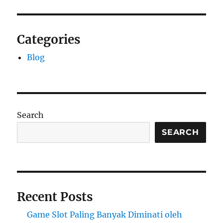
Categories
Blog
Search
SEARCH
Recent Posts
Game Slot Paling Banyak Diminati oleh