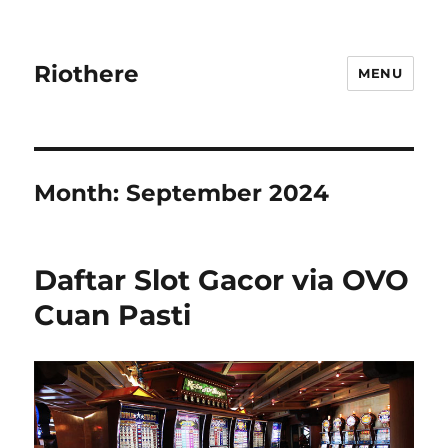
Riothere
MENU
Month:
September 2024
Daftar Slot Gacor via OVO
Cuan Pasti