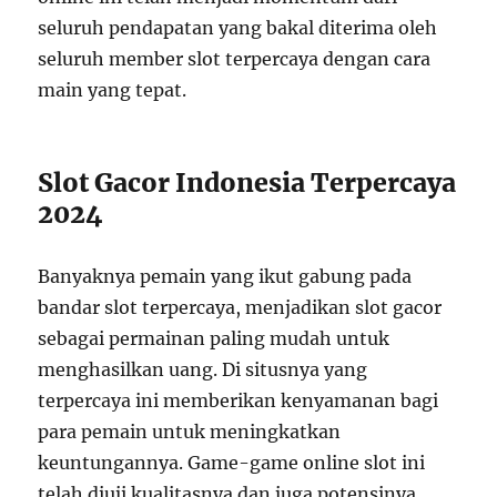
seluruh pendapatan yang bakal diterima oleh
seluruh member slot terpercaya dengan cara
main yang tepat.
Slot Gacor Indonesia Terpercaya
2024
Banyaknya pemain yang ikut gabung pada
bandar slot terpercaya, menjadikan slot gacor
sebagai permainan paling mudah untuk
menghasilkan uang. Di situsnya yang
terpercaya ini memberikan kenyamanan bagi
para pemain untuk meningkatkan
keuntungannya. Game-game online slot ini
telah diuji kualitasnya dan juga potensinya