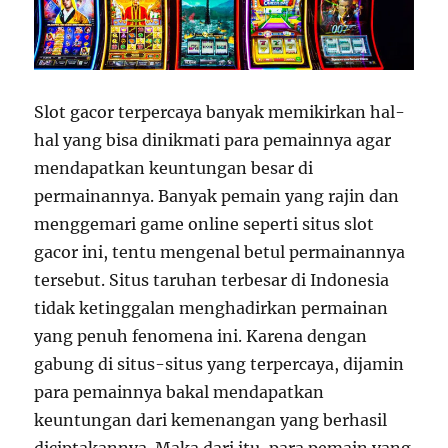
Slot gacor terpercaya banyak memikirkan hal-
hal yang bisa dinikmati para pemainnya agar
mendapatkan keuntungan besar di
permainannya. Banyak pemain yang rajin dan
menggemari game online seperti situs slot
gacor ini, tentu mengenal betul permainannya
tersebut. Situs taruhan terbesar di Indonesia
tidak ketinggalan menghadirkan permainan
yang penuh fenomena ini. Karena dengan
gabung di situs-situs yang terpercaya, dijamin
para pemainnya bakal mendapatkan
keuntungan dari kemenangan yang berhasil
diciptakannya. Maka dari itu, para pemain yang