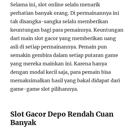
Selama ini, slot online selalu menarik
perhatian banyak orang. Di permainannya ini
tak disangka-sangka selalu memberikan
keuntungan bagi para pemainnya. Keuntungan
dari main slot gacor yang memberikan uang
asli di setiap permainannya. Pemain pun
semakin gembira dalam setiap putaran game
yang mereka mainkan ini. Karena hanya
dengan modal kecil saja, para pemain bisa
memaksimalkan hasil yang bakal didapat dari
game-game slot pilihannya.
Slot Gacor Depo Rendah Cuan
Banyak