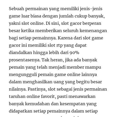
Sebuah permainan yang memiliki jenis-jenis
game luar biasa dengan jumlah cukup banyak,
yakni slot online. Di sini, slot gacor berperan
besar ketika memberikan seluruh kemenangan
bagi setiap pemainnya. Karena dari slot game
gacor ini memiliki slot rtp yang dapat
diandalkan hingga lebih dari 90%
prosentasenya. Tak heran, jika ada banyak
pemain yang telah menjadi member mampu
mengungguli pemain game online lainnya
dalam menghasilkan uang yang begitu besar
nilainya. Pastinya, slot sebagai jenis permainan
taruhan online favorit, pasti menawarkan
banyak kemudahan dan kesempatan yang
didapatkan setiap pemainnya dalam setiap